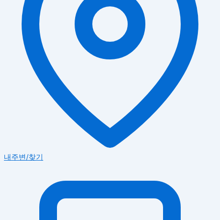
내주변/찾기