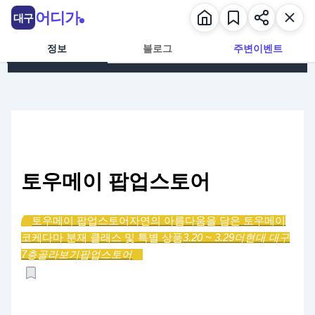
콘텐츠로 건너뛰기
어디가
대구
정보
블로그
주변이벤트
토우메이 팝업스토어
토우메이 팝업스토어
자연의 아름다움을 담은 토우메이
코케다마 분재 클래스 및 특별 상품
3.20 ~ 3.29
더현대 대구
7층
골라보기
팝업스토어