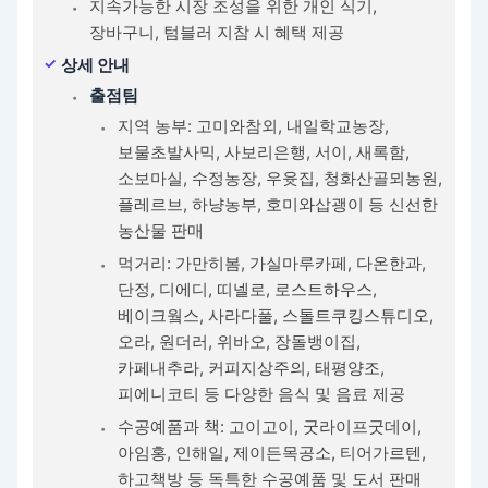
지속가능한 시장 조성을 위한 개인 식기,
장바구니, 텀블러 지참 시 혜택 제공
상세 안내
출점팀
지역 농부: 고미와참외, 내일학교농장,
보물초발사믹, 사보리은행, 서이, 새록함,
소보마실, 수정농장, 우윳집, 청화산골뫼농원,
플레르브, 하냥농부, 호미와삽괭이 등 신선한
농산물 판매
먹거리: 가만히봄, 가실마루카페, 다온한과,
단정, 디에디, 띠넬로, 로스트하우스,
베이크웤스, 사라다풀, 스톨트쿠킹스튜디오,
오라, 원더러, 위바오, 장돌뱅이집,
카페내추라, 커피지상주의, 태평양조,
피에니코티 등 다양한 음식 및 음료 제공
수공예품과 책: 고이고이, 굿라이프굿데이,
아임홍, 인해일, 제이든목공소, 티어가르텐,
하고책방 등 독특한 수공예품 및 도서 판매