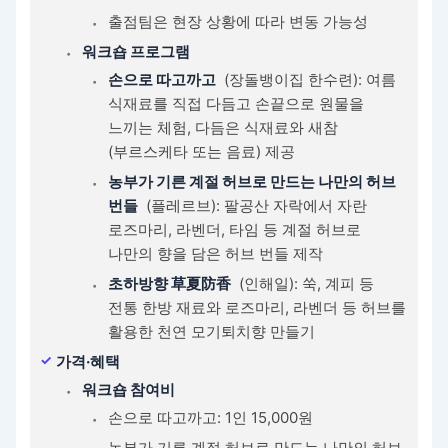
출점팀은 현장 상황에 따라 변동 가능성
워크숍 프로그램
손으로 따고까고
(장돌뱅이집 한수련): 여름
식재료를 직접 다듬고 손끝으로 원물을
느끼는 체험, 다듬은 식재료와 새참
(부르스케타 또는 음료) 제공
농부가 기른 계절 허브로 만드는 나만의 허브
번들
(플레르브): 팔공산 자락에서 자란
로즈마리, 라벤더, 타임 등 계절 허브로
나만의 향을 담은 허브 번들 제작
초하방향 草夏防香
(인해일): 쑥, 계피 등
전통 한방 재료와 로즈마리, 라벤더 등 허브를
활용한 천연 모기퇴치향 만들기
가격·혜택
워크숍 참여비
손으로 따고까고: 1인 15,000원
농부가 기른 계절 허브로 만드는 나만의 허브