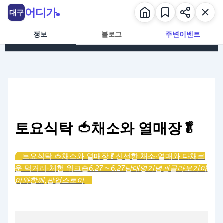
콘텐츠로 건너뛰기
어디가
대구
정보
블로그
주변이벤트
토요식탁 🍅채소와 열매장🥬
토요식탁 🍅채소와 열매장🥬
신선한 채소·열매와 다채로
운 먹거리·체험 워크숍
6.27 ~ 6.27
남대영기념관
골라보기
아
이와함께,
팝업스토어