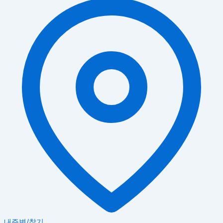
내주변/찾기