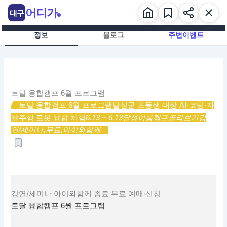
콘
어디가
대구
텐
츠
정보
블로그
주변이벤트
로
건
너
뛰
기
토달 융합캠프 6월 프로그램
토달 융합캠프 6월 프로그램
달성군 초등생 대상 AI·코딩·자
율주행 로봇 융합 체험
6.13 ~ 6.13
달성이룸캠프
골라보기
강
연/세미나,
무료,
아이와함께
강연/세미나
아이와함께
종료
무료
예매·신청
토달 융합캠프 6월 프로그램