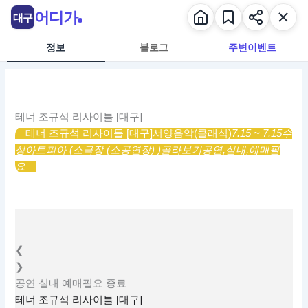
콘
어디가
대구
텐
츠
정보
블로그
주변이벤트
로
건
너
뛰
테너 조규석 리사이틀 [대구]
기
테너 조규석 리사이틀 [대구]
서양음악(클래식)
7.15 ~ 7.15
수
성아트피아 (소극장 (소공연장) )
골라보기
공연,
실내,
예매필
요
❮
❯
공연
실내
예매필요
종료
테너 조규석 리사이틀 [대구]