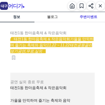
어디가
대구
정보
블로그
주변이벤트
태전1동 한마음축제 & 작은음악회
태전1동 한마음축제 & 작은음악회
가을을 만끽하
며 즐기는 축제와 음악
11.22 ~ 11.22
태전공원
골라
보기
공연,
무료,
실외
공연
실외
종료
무료
태전1동 한마음축제 & 작은음악회
가을을 만끽하며 즐기는 축제와 음악