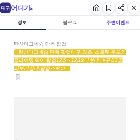
어디가
대구
정보
블로그
주변이벤트
탄산마그네슘 단독 팝업
탄산마그네슘 단독 팝업
대구 최초, 스트릿 무드의
클라이밍 웨어 팝업
12.5 ~ 12.19
더현대 대구 B2
골
라보기
실내,
팝업스토어