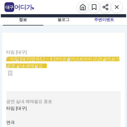
콘
어디가
대구
텐
츠
정보
블로그
주변이벤트
로
건
너
뛰
기
타임 [대구]
타임 [대구]
연극
5.1 ~ 6.14
아트플러스씨어터 (2관)
골라보기
공연,
실내,
예매필요
공연
실내
예매필요
종료
타임 [대구]
연극