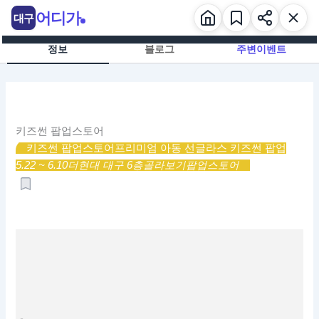
콘
어디가
대구
텐
츠
정보
블로그
주변이벤트
로
건
너
뛰
기
키즈썬 팝업스토어
키즈썬 팝업스토어
프리미엄 아동 선글라스 키즈썬 팝업
5.22 ~ 6.10
더현대 대구 6층
골라보기
팝업스토어