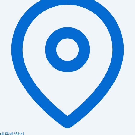
내주변/찾기