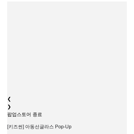
❮
❯
팝업스토어
종료
[키즈썬] 아동선글라스 Pop-Up