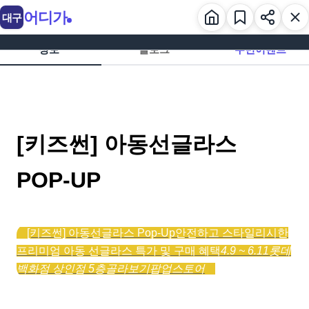
어디가
대구
정보
블로그
주변이벤트
[키즈썬] 아동선글라스
POP-UP
[키즈썬] 아동선글라스 Pop-Up
안전하고 스타일리시한
프리미엄 아동 선글라스 특가 및 구매 혜택
4.9 ~ 6.11
롯데
백화점 상인점 5층
골라보기
팝업스토어