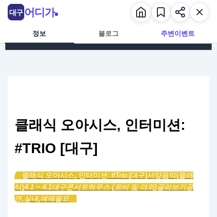
콘텐츠로 건너뛰기
어디가
대구
정보
블로그
주변이벤트
클래식 오아시스, 인터미션:
#TRIO [대구]
클래식 오아시스, 인터미션: #Trio [대구]
서양음악(클래
식)
4.1 ~ 4.1
대구콘서트하우스 (로비 및 야외)
골라보기
공
연,
실내,
예매필요