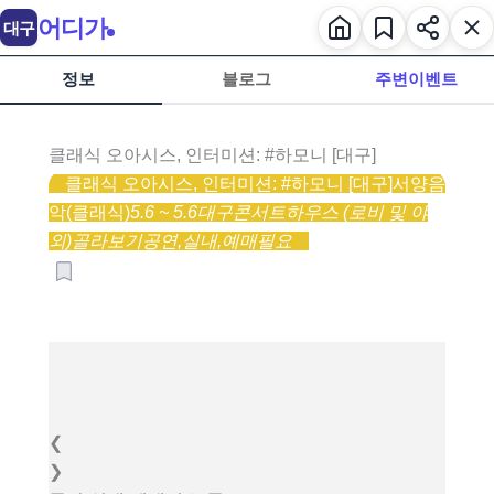
어디가
대구
정보
블로그
주변이벤트
클래식 오아시스, 인터미션: #하모니 [대구]
클래식 오아시스, 인터미션: #하모니 [대구]
서양음
악(클래식)
5.6 ~ 5.6
대구콘서트하우스 (로비 및 야
외)
골라보기
공연,
실내,
예매필요
❮
❯