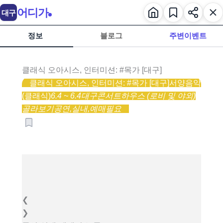
어디가
대구
정보
블로그
주변이벤트
클래식 오아시스, 인터미션: #목가 [대구]
클래식 오아시스, 인터미션: #목가 [대구]
서양음악
(클래식)
6.4 ~ 6.4
대구콘서트하우스 (로비 및 야외)
골라보기
공연,
실내,
예매필요
❮
❯