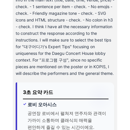
check. - 1 sentence per item - check. - No emojis -
check. - Friendly magazine tone - check. - SVG
icons and HTML structure - check. - No colon in h3
- check. I think I have all the necessary information
to construct the response according to the
instructions. I will make sure to select the best tips
for "대구어디가's Expert Tips" focusing on
uniqueness for the Daegu Concert House lobby
context. For "프로그램 구성", since no specific
pieces are mentioned on the poster or in KOPIS, I
will describe the performers and the general theme.
3초 요약 카드
로비 오아시스
공연장 로비에서 펼쳐져 연주자와 관객이
가까이 소통하며 클래식의 매력을
편안하게 즐길 수 있는 시간이에요.