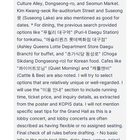
Culture Alley, Dongseong-ro, and Seomun Market.
Kim Kwang-seok Re-auditorium Street and Suseong
못 (Suseong Lake) are also mentioned as good for
dates. * For dining, the previous search provided
options like "푸릴리 대구역" (Puri-li Daegu Station)
for tonkatsu, "애슐리퀸즈 롯데백화점 대구점"
(Ashley Queens Lotte Department Store Daegu
Branch) for buffet, and "초가식당 동성로" (Choga
Sikdang Dongseong-ro) for Korean food. Cafes like
"콰이어트모닝" (Quiet Morning) and "캐틀앤비"
(Cattle & Bee) are also noted. I will try to select
options that are relatively unique or well-regarded. I
will use the "이용 안내" section to include running
time, ticket price, and inquiry details, as extracted
from the poster and KOPIS data. I will not mention
specific seat tips for the Grand Hall as this is a
lobby concert, and lobby concerts are often
described as having flexible or no assigned seating.
Final check of all rules before drafting. - No basic
info in the main text (title, date, time, venue, price) -