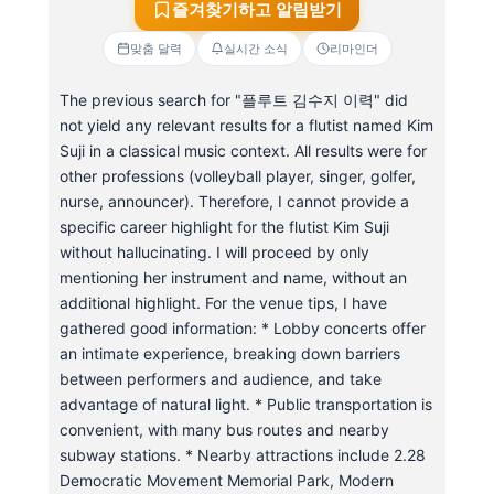
즐겨찾기하고 알림받기
맞춤 달력
실시간 소식
리마인더
The previous search for "플루트 김수지 이력" did
not yield any relevant results for a flutist named Kim
Suji in a classical music context. All results were for
other professions (volleyball player, singer, golfer,
nurse, announcer). Therefore, I cannot provide a
specific career highlight for the flutist Kim Suji
without hallucinating. I will proceed by only
mentioning her instrument and name, without an
additional highlight. For the venue tips, I have
gathered good information: * Lobby concerts offer
an intimate experience, breaking down barriers
between performers and audience, and take
advantage of natural light. * Public transportation is
convenient, with many bus routes and nearby
subway stations. * Nearby attractions include 2.28
Democratic Movement Memorial Park, Modern