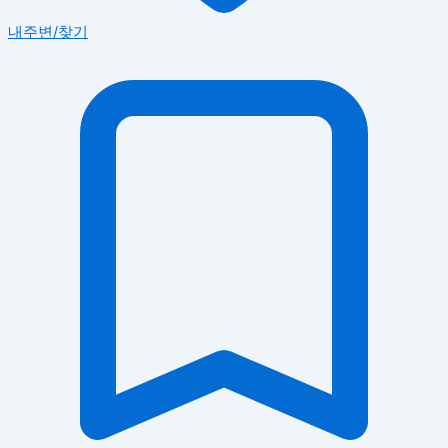
내주변/찾기