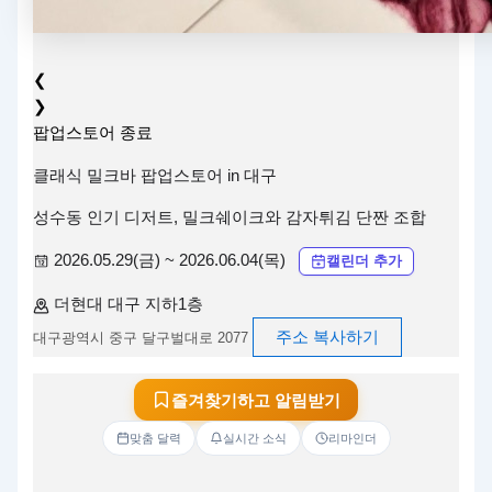
❮
❯
팝업스토어
종료
클래식 밀크바 팝업스토어 in 대구
성수동 인기 디저트, 밀크쉐이크와 감자튀김 단짠 조합
2026.05.29(금) ~ 2026.06.04(목)
캘린더 추가
더현대 대구 지하1층
주소 복사하기
대구광역시 중구 달구벌대로 2077
즐겨찾기하고 알림받기
맞춤 달력
실시간 소식
리마인더