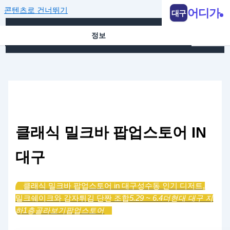
콘텐츠로 건너뛰기
어디가
대구
정보
클래식 밀크바 팝업스토어 IN
대구
클래식 밀크바 팝업스토어 in 대구
성수동 인기 디저트,
밀크쉐이크와 감자튀김 단짠 조합
5.29 ~ 6.4
더현대 대구 지
하1층
골라보기
팝업스토어