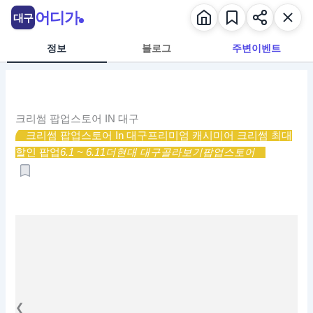
콘
어디가
대구
텐
츠
정보
블로그
주변이벤트
로
건
너
뛰
크리썸 팝업스토어 IN 대구
기
크리썸 팝업스토어 In 대구
프리미엄 캐시미어 크리썸 최대
할인 팝업
6.1 ~ 6.11
더현대 대구
골라보기
팝업스토어
❮