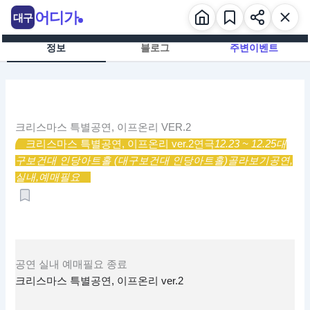
콘
어디가
대구
텐
츠
정보
블로그
주변이벤트
로
건
너
뛰
기
크리스마스 특별공연, 이프온리 VER.2
크리스마스 특별공연, 이프온리 ver.2
연극
12.23 ~ 12.25
대
구보건대 인당아트홀 (대구보건대 인당아트홀)
골라보기
공연,
실내,
예매필요
공연
실내
예매필요
종료
크리스마스 특별공연, 이프온리 ver.2