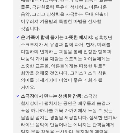
물론, 극단한울림 특유의 섬세하고 아름다운
음악, 그리고 상상력을 자극하는 무대 연출이
어우러져 겨울밤의 특별한 마법을 선사할
것입니다.
온 가족이 함께 즐기는 따뜻한 메시지:
냉혹했던
스크루지가 세 유령과 함께 과거, 현재, 미래를
여행하며 변화하는 과정을 통해 진정한 행복과
나눔의 가치를 깨닫는 스토리는 아이들에게는
소중한 교훈을, 어른들에게는 따뜻한 위로와
희망을 전해줄 것입니다. 크리스마스의 참된
의미를 되새기기에 더없이 좋은 기회가 될
거예요.
소극장에서 만나는 생생한 감동:
소극장
함세상에서 펼쳐지는 공연은 배우들의 숨결과
표정 하나하나를 더욱 가까이에서 느낄 수 있는
몰입감 넘치는 경험을 제공합니다. 섬세한 연기와
라이브 음악이 만들어내는 에너지는 관객들에게
잊지 못할 감동을 선사하며, 뮤지컬의 매력을