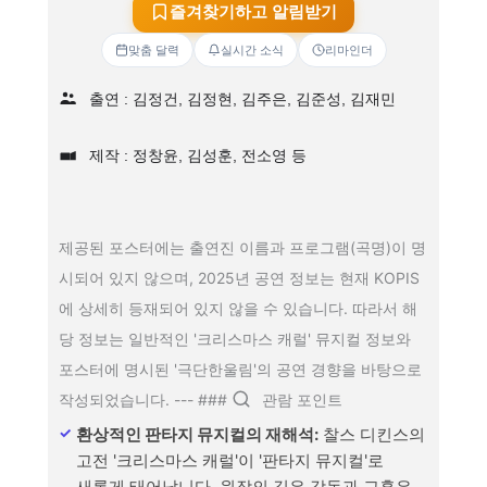
즐겨찾기하고 알림받기
맞춤 달력
실시간 소식
리마인더
출연 : 김정건, 김정현, 김주은, 김준성, 김재민
제작 : 정창윤, 김성훈, 전소영 등
제공된 포스터에는 출연진 이름과 프로그램(곡명)이 명
시되어 있지 않으며, 2025년 공연 정보는 현재 KOPIS
에 상세히 등재되어 있지 않을 수 있습니다. 따라서 해
당 정보는 일반적인 '크리스마스 캐럴' 뮤지컬 정보와
포스터에 명시된 '극단한울림'의 공연 경향을 바탕으로
작성되었습니다. --- ###
관람 포인트
환상적인 판타지 뮤지컬의 재해석:
찰스 디킨스의
고전 '크리스마스 캐럴'이 '판타지 뮤지컬'로
새롭게 태어납니다. 원작의 깊은 감동과 교훈은