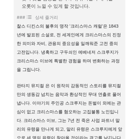
오롯이 느낄 수 있게 할 것입니다.
###
상세 줄거리
찰스 디킨스의 불후의 명작 '크리스마스 캐럴'은 1843
년에 발표된 소설로, 전 세계인에게 크리스마스의 진정
한 의미와 자비, 관용의 중요성을 일깨워준 고전 중의
고전입니다. 냉혹하고 구두쇠인 에베네저 스크루지가
크리스마스 이브에 특별한 경험을 하며 변화하는 과정
을 그립니다.
판타지 뮤지컬 은 이 원작의 감동적인 스토리를 뮤지컬
만의 생동감 넘치는 음악과 환상적인 무대 연출로 풀어
냅니다. 이야기의 주인공 스크루지는 돈벌이 외에는 관
심이 없고 크리스마스를 혐오하는 고집불통 노인입니
다. 크리스마스 이브, 그는 7년 전 죽은 사업 파트너 말
리의 유령을 만나게 되고, 말리 유령은 스크루지에게 앞
으로 세 명의 유령이 찾아올 것이라는 경고를 남깁니다.