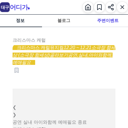
어디가
대구
정보
블로그
주변이벤트
크리스마스 캐럴
크리스마스 캐럴
뮤지컬
12.20 ~ 12.21
소극장 함세
상 (소극장 함세상)
골라보기
공연,
실내,
아이와함께,
예매필요
❮
❯
공연
실내
아이와함께
예매필요
종료