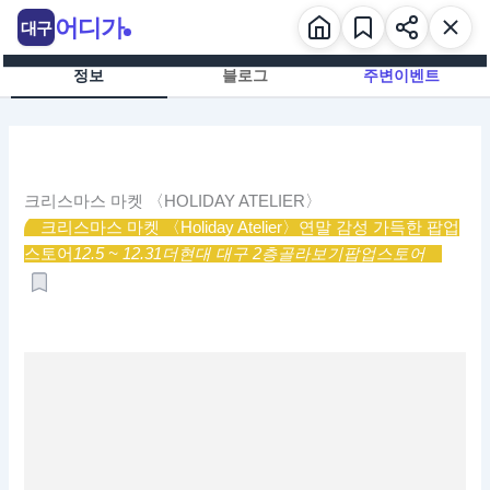
콘
어디가
대구
텐
츠
정보
블로그
주변이벤트
로
건
너
뛰
기
크리스마스 마켓 〈HOLIDAY ATELIER〉
크리스마스 마켓 〈Holiday Atelier〉
연말 감성 가득한 팝업
스토어
12.5 ~ 12.31
더현대 대구 2층
골라보기
팝업스토어