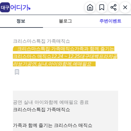
어디가
대구
정보
블로그
주변이벤트
크리스마스특집 가족매직쇼
크리스마스특집 가족매직쇼
가족과 함께 즐기는
크리스마스 매직쇼
12.24 ~ 12.25
대구대백프라자
골
라보기
공연,
실내,
아이와함께,
예매필요
공연
실내
아이와함께
예매필요
종료
크리스마스특집 가족매직쇼
가족과 함께 즐기는 크리스마스 매직쇼