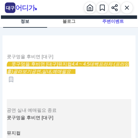
콘
어디가
대구
텐
츠
정보
블로그
주변이벤트
로
건
너
뛰
기
콧구멍을 후비면 [대구]
콧구멍을 후비면 [대구]
뮤지컬
4.4 ~ 4.5
대백프라자 (프라임
홀)
골라보기
공연,
실내,
예매필요
공연
실내
예매필요
종료
콧구멍을 후비면 [대구]
뮤지컬