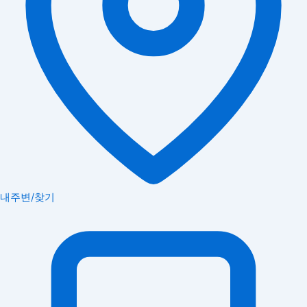
내주변/찾기