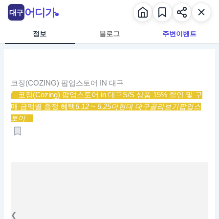
콘
어디가
대구
텐
츠
정보
블로그
주변이벤트
로
건
너
뛰
코징(COZING) 팝업스토어 IN 대구
기
코징(Cozing) 팝업스토어 in 대구
S/S 상품 15% 할인 및 구
매 금액별 증정 혜택
6.12 ~ 6.25
더현대 대구
골라보기
팝업스
토어
❮