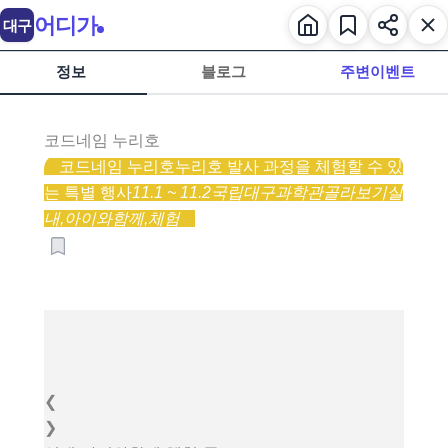
어디가
대구
정보
블로그
주변이벤트
코드네임 누리호
코드네임 누리호
누리호 발사 과정을 체험할 수 있
는 특별 행사
11.1 ~ 11.2
국립대구과학관
골라보기
실
내,
아이와함께,
체험
❮
❯