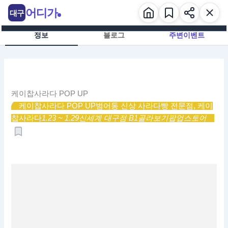
콘
어디가
대구
텐
츠
정보
블로그
주변이벤트
로
건
너
뛰
기
케이찹사라다 POP UP
케이찹사라다 POP UP
범어동 신상 사라다빵 전문점, 케이
찹사라다
1.23 ~ 1.29
신세계 대구점 B1
골라보기
팝업스토어