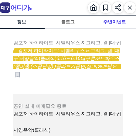
어디가
대구
정보
블로그
주변이벤트
컴포저 하이라이트: 시벨리우스 & 그리그, 결 [대구]
컴포저 하이라이트: 시벨리우스 & 그리그, 결 [대
구]
서양음악(클래식)
6.16 ~ 6.16
대구콘서트하우스
(챔버홀 (소공연장) )
골라보기
공연,
실내,
예매필요
공연
실내
예매필요
종료
컴포저 하이라이트: 시벨리우스 & 그리그, 결 [대구]
서양음악(클래식)