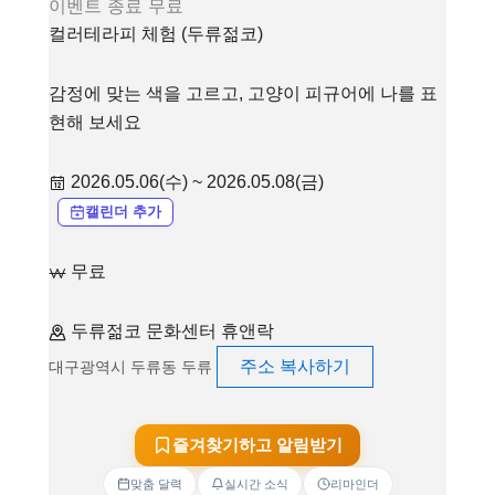
이벤트
종료
무료
컬러테라피 체험 (두류젊코)
감정에 맞는 색을 고르고, 고양이 피규어에 나를 표
현해 보세요
2026.05.06(수) ~ 2026.05.08(금)
캘린더 추가
무료
두류젊코 문화센터 휴앤락
주소 복사하기
대구광역시 두류동 두류
즐겨찾기하고 알림받기
맞춤 달력
실시간 소식
리마인더