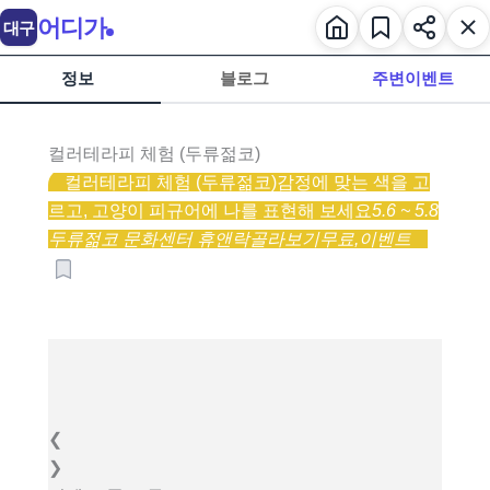
어디가
대구
정보
블로그
주변이벤트
컬러테라피 체험 (두류젊코)
컬러테라피 체험 (두류젊코)
감정에 맞는 색을 고
르고, 고양이 피규어에 나를 표현해 보세요
5.6 ~ 5.8
두류젊코 문화센터 휴앤락
골라보기
무료,
이벤트
❮
❯