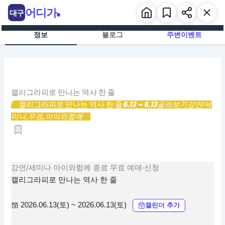
콘
어디가
대구
텐
츠
정보
블로그
주변이벤트
로
건
너
뛰
기
캘리그라피로 만나는 역사 한 줄
캘리그라피로 만나는 역사 한 줄
6.13 ~ 6.13
골라보기
강연/세
미나,
무료,
아이와함께
강연/세미나
아이와함께
종료
무료
예매·신청
캘리그라피로 만나는 역사 한 줄
2026.06.13(토) ~ 2026.06.13(토)
캘린더 추가