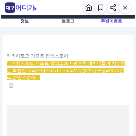
콘
어디가
대구
텐
츠
정보
블로그
주변이벤트
로
건
너
뛰
기
카와이토모 기프트 팝업스토어
카와이토모 기프트 팝업스토어
귀여운 캐릭터들과 함께하
는 특별한 크리스마스
12.12 ~ 12.31
더현대 대구
골라보기
실
내,
팝업스토어