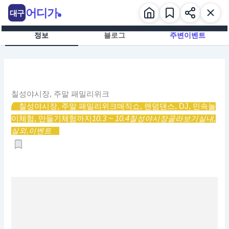
콘
어디가
대구
텐
츠
정보
블로그
주변이벤트
로
건
너
뛰
기
칠성야시장, 주말 패밀리위크
칠성야시장, 주말 패밀리위크
매직쇼, 랜덤댄스, DJ, 민속놀
이체험, 만들기체험까지
10.3 ~ 10.4
칠성야시장
골라보기
실내,
실외,
이벤트