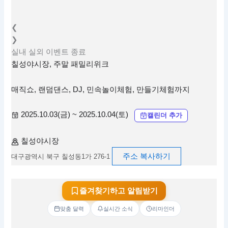
❮
❯
실내
실외
이벤트
종료
칠성야시장, 주말 패밀리위크
매직쇼, 랜덤댄스, DJ, 민속놀이체험, 만들기체험까지
2025.10.03(금) ~ 2025.10.04(토)
캘린더 추가
칠성야시장
주소 복사하기
대구광역시 북구 칠성동1가 276-1
즐겨찾기하고 알림받기
맞춤 달력
실시간 소식
리마인더