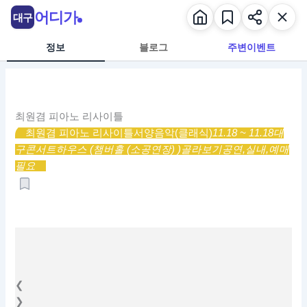
콘
어디가
대구
텐
츠
정보
블로그
주변이벤트
로
건
너
뛰
최원겸 피아노 리사이틀
기
최원겸 피아노 리사이틀
서양음악(클래식)
11.18 ~ 11.18
대
구콘서트하우스 (챔버홀 (소공연장) )
골라보기
공연,
실내,
예매
필요
❮
❯