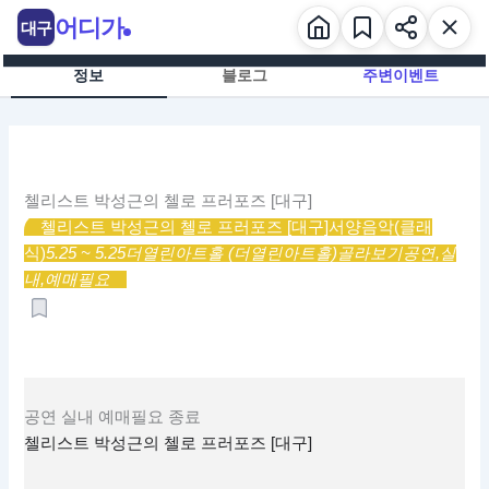
콘
어디가
대구
텐
츠
정보
블로그
주변이벤트
로
건
너
뛰
기
첼리스트 박성근의 첼로 프러포즈 [대구]
첼리스트 박성근의 첼로 프러포즈 [대구]
서양음악(클래
식)
5.25 ~ 5.25
더열린아트홀 (더열린아트홀)
골라보기
공연,
실
내,
예매필요
공연
실내
예매필요
종료
첼리스트 박성근의 첼로 프러포즈 [대구]