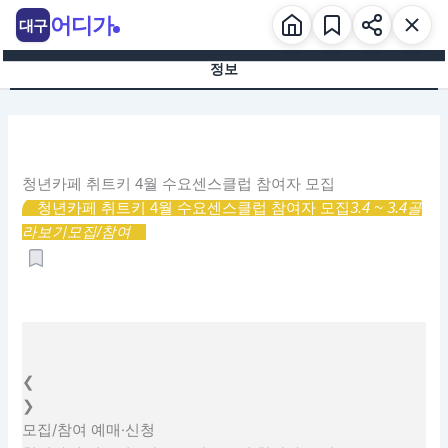
콘
어디가
대구
텐
츠
정보
로
건
너
뛰
기
청년카페 취트키 4월 수요센스클럽 참여자 모집
청년카페 취트키 4월 수요센스클럽 참여자 모집
3.4 ~ 3.4
골
라보기
모집/참여
❮
❯
모집/참여
예매·신청