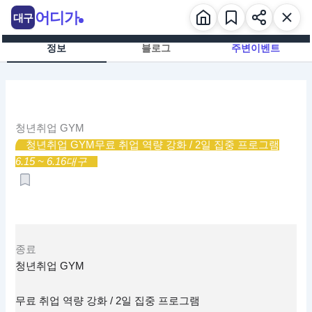
콘
어디가
대구
텐
츠
정보
블로그
주변이벤트
로
건
너
뛰
기
청년취업 GYM
청년취업 GYM
무료 취업 역량 강화 / 2일 집중 프로그램
6.15 ~ 6.16
대구
종료
청년취업 GYM
무료 취업 역량 강화 / 2일 집중 프로그램