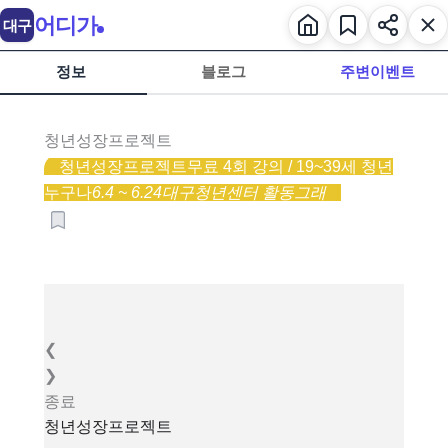
어디가
대구
정보
블로그
주변이벤트
청년성장프로젝트
청년성장프로젝트
무료 4회 강의 / 19~39세 청년
누구나
6.4 ~ 6.24
대구청년센터 활동그래
❮
❯
종료
청년성장프로젝트