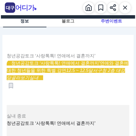
콘
어디가
대구
텐
츠
정보
블로그
주변이벤트
로
건
너
뛰
기
청년공감토크 ‘사랑톡톡! 연애에서 결혼까지’
청년공감토크 ‘사랑톡톡! 연애에서 결혼까지’
연애와 결혼에
대한 청년들을 위한 특별 강연
12.5 ~ 12.5
달서구청 2층 대강
당
골라보기
실내
실내
종료
청년공감토크 ‘사랑톡톡! 연애에서 결혼까지’