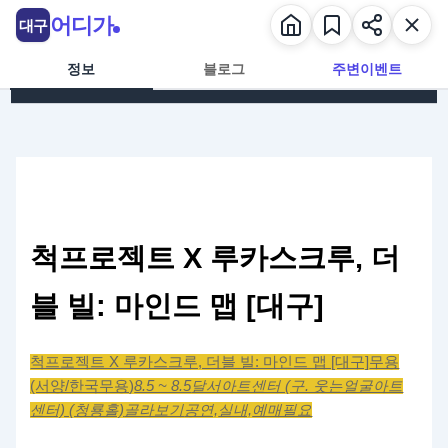
콘텐츠로 건너뛰기
어디가
대구
정보
블로그
주변이벤트
척프로젝트 X 루카스크루, 더
블 빌: 마인드 맵 [대구]
척프로젝트 X 루카스크루, 더블 빌: 마인드 맵 [대구]
무용
(서양/한국무용)
8.5 ~ 8.5
달서아트센터 (구. 웃는얼굴아트
센터) (청룡홀)
골라보기
공연,
실내,
예매필요