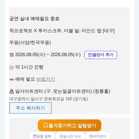
공연
실내
예매필요
종료
척프로젝트 X 루카스크루, 더블 빌: 마인드 맵 [대구]
무용(서양/한국무용)
2026.08.05(수) ~ 2026.08.05(수)
캘린더 추가
약 1시간 진행
예매 필요
바로가기
달서아트센터 (구. 웃는얼굴아트센터) (청룡홀)
대구광역시 달서구 문화회관길 160 (장기동)
주소 복사하기
즐겨찾기하고 알림받기
맞춤 달력
실시간 소식
리마인더