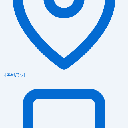
내주변/찾기