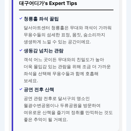
대구어디가's Expert Tips
청룡홀 좌석 꿀팁
달서아트센터 청룡홀은 무대와 객석이 가까워
무용수들의 섬세한 표정, 몸짓, 숨소리까지
생생하게 느낄 수 있는 공간이에요.
생동감 넘치는 관람
객석 어느 곳이든 무대와의 친밀도가 높아
더욱 몰입감 있는 관람을 위해 조금 더 가까운
좌석을 선택해 무용수들과 함께 호흡해
보세요.
공연 전후 산책
공연 관람 전후로 달서구의 명소인
월광수변공원이나 두류공원을 방문하여
여유로운 산책을 즐기며 정취를 만끽하는 것도
좋은 추억이 될 거예요.