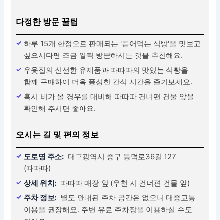
다정한 방문 꿀팁
하루 15개 한정으로 판매되는 '뜯어먹는 식빵'을 맛보고
싶으시다면 조금 일찍 방문하시는 것을 추천해요.
우윳집의 신선한 유제품과 따따따의 맛있는 식빵을
함께 구매하여 더욱 풍성한 간식 시간을 즐겨보세요.
혹시 비가 올 경우를 대비해 따따따 건너편 건물 앞을
확인해 주시면 좋아요.
오시는 길 및 편의 정보
도로명 주소:
대구광역시 중구 동덕로36길 127
(따따따)
상세 위치:
따따따 매장 앞 (우천 시 건너편 건물 앞)
주차 정보:
별도 안내된 주차 공간은 없으니 대중교통
이용을 권장해요. 주변 유료 주차장을 이용하실 수도