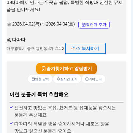
따따따에서 만나는 우윳집 팝업, 특별한 식빵과 신선한 유제
품을 만나보세요!
2026.04.02(목) ~ 2026.04.04(토)
캘린더 추가
따따따
주소 복사하기
대구광역시 중구 동인동3가 211-2
즐겨찾기하고 알림받기
맞춤 달력
실시간 소식
리마인더
이런 분들께 특히 추천해요
신선하고 맛있는 우유, 요거트 등 유제품을 찾으시는
분들께 추천해요.
따따따의 특별한 빵을 좋아하시거나 새로운 빵을
맛보고 싶으신 분들께 좋아요.