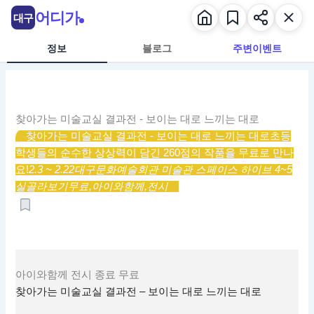
콘
어디가
대구
텐
츠
정보
블로그
주변이벤트
로
건
너
뛰
찾아가는 미술교실 결과전 - 보이는 대로 느끼는 대로
기
찾아가는 미술교실 결과전 - 보이는 대로 느끼는 대로
초등
학생들의 순수한 상상력이 담긴 260점의 작품을 무료로 만나
요!
2.3 ~ 2.22
대구문화예술회관 미술관 스페이스 하이브 4~5
실
골라보기
무료,
아이와함께,
전시
아이와함께
전시
종료
무료
찾아가는 미술교실 결과전 – 보이는 대로 느끼는 대로