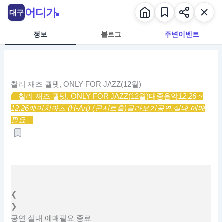
콘
어디가
대구
텐
츠
정보
블로그
주변이벤트
로
건
너
뛰
찰리 재즈 퀄텟, ONLY FOR JAZZ(12월)
기
찰리 재즈 퀄텟, ONLY FOR JAZZ(12월)
대중음악
12.26 ~
12.26
에이치아츠 (H-Art) (콘서트홀)
골라보기
공연,
실내,
예매
필요
❮
❯
공연
실내
예매필요
종료