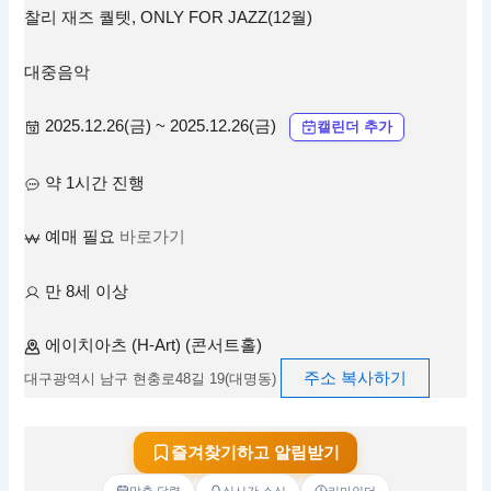
찰리 재즈 퀄텟, ONLY FOR JAZZ(12월)
대중음악
2025.12.26(금) ~ 2025.12.26(금)
캘린더 추가
약 1시간 진행
예매 필요
바로가기
만 8세 이상
에이치아츠 (H-Art) (콘서트홀)
주소 복사하기
대구광역시 남구 현충로48길 19(대명동)
즐겨찾기하고 알림받기
맞춤 달력
실시간 소식
리마인더