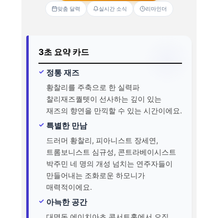
맞춤 달력
실시간 소식
리마인더
3초 요약 카드
정통 재즈
황찰리를 주축으로 한 실력파
찰리재즈퀄텟이 선사하는 깊이 있는
재즈의 향연을 만끽할 수 있는 시간이에요.
특별한 만남
드러머 황찰리, 피아니스트 장세연,
트롬보니스트 심규성, 콘트라베이시스트
박주민 네 명의 개성 넘치는 연주자들이
만들어내는 조화로운 하모니가
매력적이에요.
아늑한 공간
대명동 에이치아츠 콘서트홀에서 오직