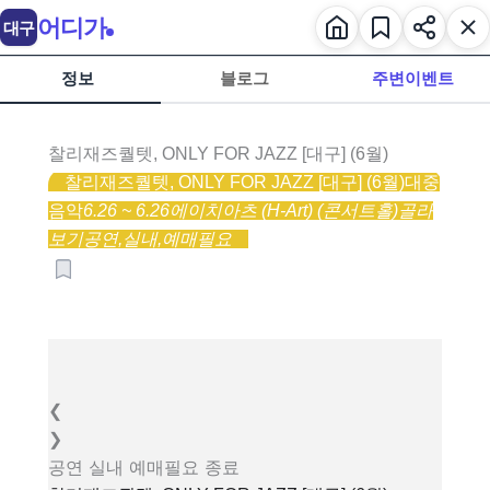
어디가
대구
정보
블로그
주변이벤트
찰리재즈퀄텟, ONLY FOR JAZZ [대구] (6월)
찰리재즈퀄텟, ONLY FOR JAZZ [대구] (6월)
대중
음악
6.26 ~ 6.26
에이치아츠 (H-Art) (콘서트홀)
골라
보기
공연,
실내,
예매필요
❮
❯
공연
실내
예매필요
종료