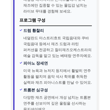
재즈에만 집중할 수 있는 몰입감 넘치는
라이브 무대를 경험해 보세요.
프로그램 구성
드럼 황찰리
네덜란드 마스트리흐트 국립음대와 쿠바
국립음대 등에서 재즈 드럼과 라틴
퍼커션을 전공하고 찰리재즈오케스트라의
예술 감독을 맡고 있는 베테랑 연주자예요.
피아노 장세연
미국 뉴욕과 뉴저지 등지에서 활발히 연주
활동을 펼치며 음악 석사 학위를 취득한
실력파 재즈 피아니스트를 만날 수 있어요.
트롬본 심규성
다양한 재즈 공연에서 개성 넘치는 트롬본
연주를 선보이며 깊은 울림을 선사하는
뮤지션이에요.