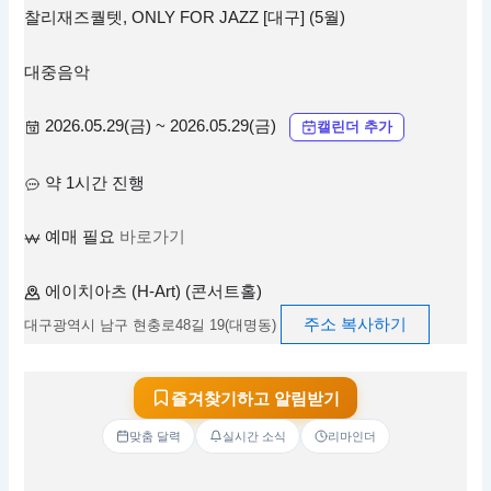
찰리재즈퀄텟, ONLY FOR JAZZ [대구] (5월)
대중음악
2026.05.29(금) ~ 2026.05.29(금)
캘린더 추가
약 1시간 진행
예매 필요
바로가기
에이치아츠 (H-Art) (콘서트홀)
주소 복사하기
대구광역시 남구 현충로48길 19(대명동)
즐겨찾기하고 알림받기
맞춤 달력
실시간 소식
리마인더