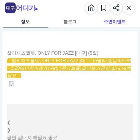
콘
어디가
대구
텐
츠
정보
블로그
주변이벤트
로
건
너
뛰
찰리재즈퀄텟, ONLY FOR JAZZ [대구] (5월)
기
찰리재즈퀄텟, ONLY FOR JAZZ [대구] (5월)
대중음악
5.29
~ 5.29
에이치아츠 (H-Art) (콘서트홀)
골라보기
공연,
실내,
예매
필요
❮
❯
공연
실내
예매필요
종료