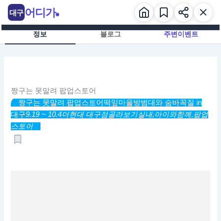
콘
어디가
대구
텐
츠
정보
블로그
주변이벤트
로
건
너
뛰
기
짱구는 못말려 팝업스토어
짱구는 못말려 팝업스토어
떡잎마을방범대와 숨바꼭질 in
대구
9.19 ~ 10.4
더현대 대구점
골라보기
실내,
아이와함께,
팝업
스토어