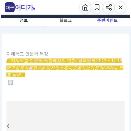
콘
어디가
대구
텐
츠
정보
블로그
주변이벤트
로
건
너
뛰
기
지혜학교 인문학 특강
지혜학교 인문학 특강
패션과 인간, 한국문화
11.13 ~ 11.13
대구섬유박물관 4층 디자인스튜디오
골라보기
강연/세미나,
무
료,
실내
❮