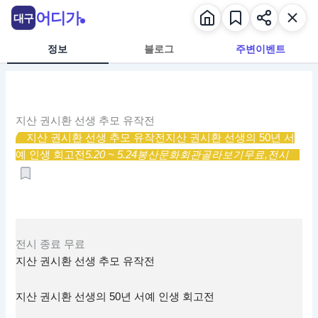
콘
어디가
대구
텐
츠
정보
블로그
주변이벤트
로
건
너
뛰
지산 권시환 선생 추모 유작전
기
지산 권시환 선생 추모 유작전
지산 권시환 선생의 50년 서
예 인생 회고전
5.20 ~ 5.24
봉산문화회관
골라보기
무료,
전시
전시
종료
무료
지산 권시환 선생 추모 유작전
지산 권시환 선생의 50년 서예 인생 회고전