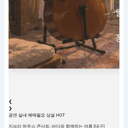
❮
❯
공연
실내
예매필요
상설
HOT
지브리 하우스 콘서트: 바다와 함께하는 여름 [대구]