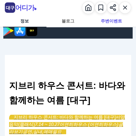
콘텐츠로 건너뛰기
어디가
대구
정보
블로그
주변이벤트
지브리 하우스 콘서트: 바다와
함께하는 여름 [대구]
지브리 하우스 콘서트: 바다와 함께하는 여름 [대구]
서양
음악(클래식)
7.14 ~ 10.27
어연히하우스 (어연히하우스)
골
라보기
공연,
실내,
예매필요