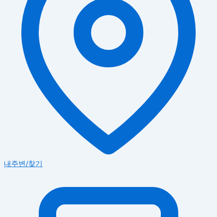
내주변/찾기