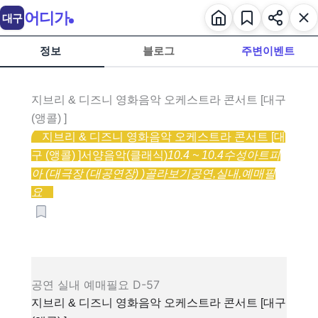
어디가
대구
정보
블로그
주변이벤트
지브리 & 디즈니 영화음악 오케스트라 콘서트 [대구
(앵콜) ]
지브리 & 디즈니 영화음악 오케스트라 콘서트 [대
구 (앵콜) ]
서양음악(클래식)
10.4 ~ 10.4
수성아트피
아 (대극장 (대공연장) )
골라보기
공연,
실내,
예매필
요
공연
실내
예매필요
D-57
지브리 & 디즈니 영화음악 오케스트라 콘서트 [대구