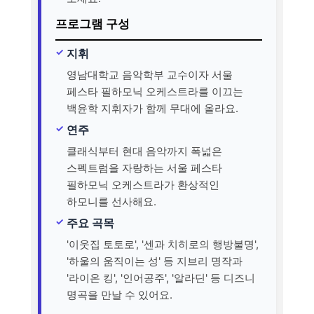
프로그램 구성
지휘
영남대학교 음악학부 교수이자 서울
페스타 필하모닉 오케스트라를 이끄는
백윤학 지휘자가 함께 무대에 올라요.
연주
클래식부터 현대 음악까지 폭넓은
스펙트럼을 자랑하는 서울 페스타
필하모닉 오케스트라가 환상적인
하모니를 선사해요.
주요 곡목
'이웃집 토토로', '센과 치히로의 행방불명',
'하울의 움직이는 성' 등 지브리 명작과
'라이온 킹', '인어공주', '알라딘' 등 디즈니
명곡을 만날 수 있어요.