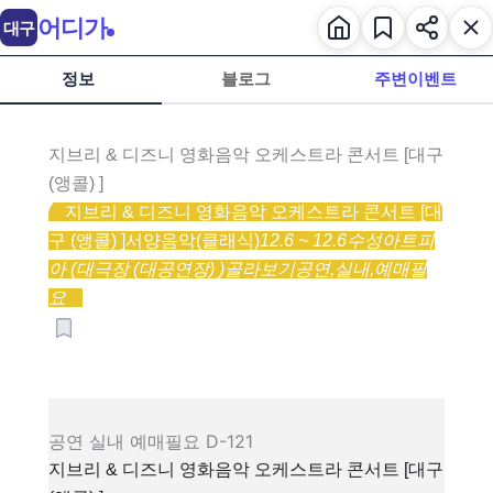
어디가
대구
정보
블로그
주변이벤트
지브리 & 디즈니 영화음악 오케스트라 콘서트 [대구
(앵콜) ]
지브리 & 디즈니 영화음악 오케스트라 콘서트 [대
구 (앵콜) ]
서양음악(클래식)
12.6 ~ 12.6
수성아트피
아 (대극장 (대공연장) )
골라보기
공연,
실내,
예매필
요
공연
실내
예매필요
D-121
지브리 & 디즈니 영화음악 오케스트라 콘서트 [대구