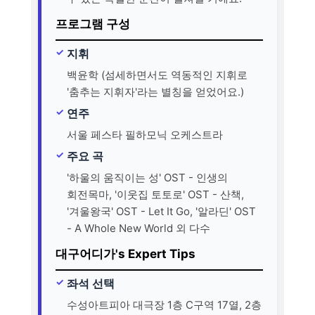
프로그램 구성
지휘
백윤학 (섬세하면서도 역동적인 지휘로
'춤추는 지휘자'라는 별칭을 얻었어요.)
연주
서울 페스타 필하모닉 오케스트라
주요 곡
'하울의 움직이는 성' OST - 인생의
회전목마, '이웃집 토토로' OST - 산책,
'겨울왕국' OST - Let It Go, '알라딘' OST
- A Whole New World 외 다수
대구어디가's Expert Tips
좌석 선택
수성아트피아 대극장 1층 C구역 17열, 2층