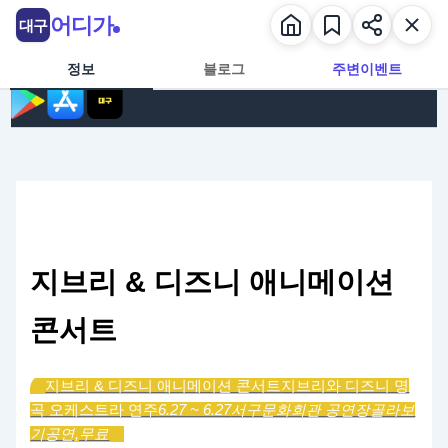
콘텐츠로 건너뛰기
어디가
대구
정보
블로그
주변이벤트
지브리 & 디즈니 애니메이션
콘서트
지브리 & 디즈니 애니메이션 콘서트
지브리와 디즈니 명
곡 오케스트라 연주
6.27 ~ 6.27
서구문화회관 공연장
골라보
기
공연,
무료