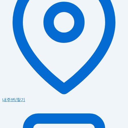
내주변/찾기