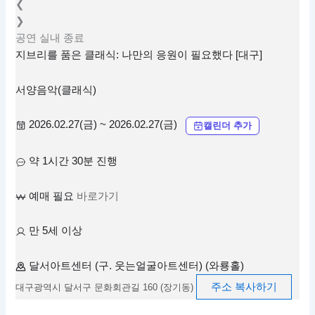
❮
❯
공연
실내
종료
지브리를 품은 클래식: 나만의 응원이 필요했다 [대구]
서양음악(클래식)
2026.02.27(금) ~ 2026.02.27(금)
캘린더 추가
약 1시간 30분 진행
예매 필요
바로가기
만 5세 이상
달서아트센터 (구. 웃는얼굴아트센터) (와룡홀)
주소 복사하기
대구광역시 달서구 문화회관길 160 (장기동)