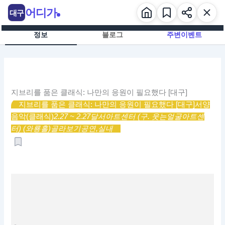
콘
어디가
대구
텐
츠
정보
블로그
주변이벤트
로
건
너
뛰
기
지브리를 품은 클래식: 나만의 응원이 필요했다 [대구]
지브리를 품은 클래식: 나만의 응원이 필요했다 [대구]
서양
음악(클래식)
2.27 ~ 2.27
달서아트센터 (구. 웃는얼굴아트센
터) (와룡홀)
골라보기
공연,
실내