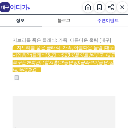
어디가
대구
정보
블로그
주변이벤트
지브리를 품은 클래식: 가족, 아름다운 울림 [대구]
지브리를 품은 클래식: 가족, 아름다운 울림 [대구]
서양음악(클래식)
5.23 ~ 5.23
어울아트센터(구. 대구
북구문예회관) (함지홀(대공연장))
골라보기
공연,
실
내,
예매필요