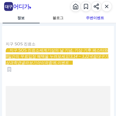
콘
어디가
대구
텐
츠
정보
블로그
주변이벤트
로
건
너
뛰
지구 SOS 진료소
기
지구 SOS 진료소
세계기상의 날 기념, 기상·기후 페스타와
8일간의 무료입장 혜택을 누려보세요!
3.14 ~ 3.22
국립대구기
상과학관
골라보기
아이와함께,
이벤트