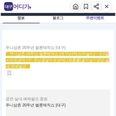
콘
어디가
대구
텐
츠
정보
블로그
주변이벤트
로
건
너
뛰
기
주니삼촌 20주년 벌룬매직쇼 [대구]
주니삼촌 20주년 벌룬매직쇼 [대구]
서커스/마술
5.2 ~ 5.2
달
서아트센터 (구. 웃는얼굴아트센터) (청룡홀)
골라보기
공연,
실
내,
예매필요
공연
실내
예매필요
종료
주니삼촌 20주년 벌룬매직쇼 [대구]